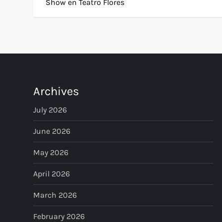
o
Show en Teatro Flores
s
t
n
Archives
a
July 2026
v
June 2026
i
May 2026
g
April 2026
a
March 2026
t
February 2026