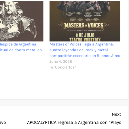
espide de Argentina
Masters of Voices llega a Argentina:
ritual de doom metal en
cuatro leyendas del rock y metal
compartirán escenario en Buenos Aires
June 4, 2026
In "Conciertos"
Nex
Next
Pos
evo
APOCALYPTICA regresa a Argentina con “Plays