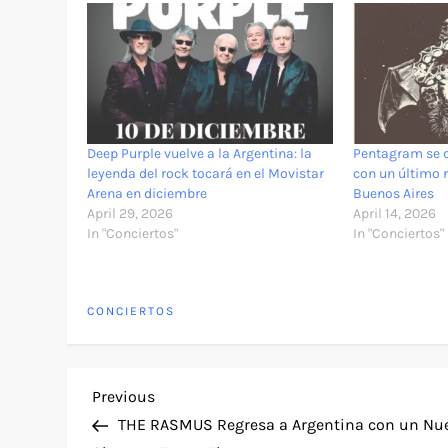
Deep Purple vuelve a la Argentina: la
Pentagram se d
leyenda del rock tocará en el Movistar
con un último 
Arena en diciembre
Buenos Aires
April 29, 2026
April 14, 2026
In "Conciertos"
In "Conciertos"
CONCIERTOS
P
Previous
Previous
Post
THE RASMUS Regresa a Argentina con un Nu