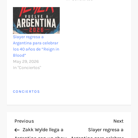
Slayer regresa a
Argentina para celebrar
los 40 años de “Reign in
Blood”
May 29, 2026
In "Conciertos"
CONCIERTOS
P
Previous
Next
Previous
Next
Post
Post
Zakk Wylde llega a
Slayer regresa a
o