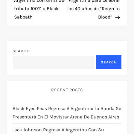
Argentina con un show
Argentina para celebrar
tributo 100% a Black
los 40 años de “Reign in
s
Sabbath
Blood”
t
n
SEARCH
a
SEARCH
v
i
RECENT POSTS
g
Black Eyed Peas Regresa A Argentina: La Banda Se
a
Presentará En El Movistar Arena De Buenos Aires
t
Jack Johnson Regresa A Argentina Con Su