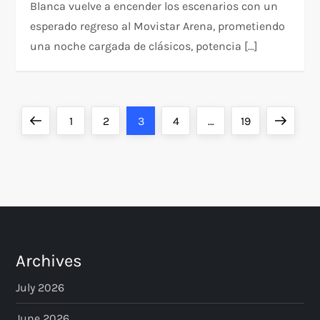
Blanca vuelve a encender los escenarios con un
esperado regreso al Movistar Arena, prometiendo
una noche cargada de clásicos, potencia […]
P
Previous
Page
Page
Page
Page
Page
Next
1
2
3
4
…
19
o
page
page
s
t
s
Archives
p
July 2026
June 2026