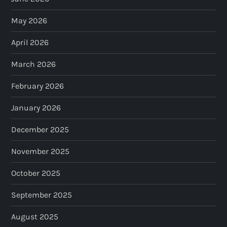
a
May 2026
g
April 2026
i
March 2026
n
February 2026
a
January 2026
t
December 2025
i
November 2025
o
October 2025
n
September 2025
August 2025