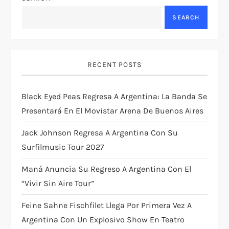
a
SEARCH
v
i
RECENT POSTS
g
Black Eyed Peas Regresa A Argentina: La Banda Se
Presentará En El Movistar Arena De Buenos Aires
a
Jack Johnson Regresa A Argentina Con Su
t
Surfilmusic Tour 2027
i
Maná Anuncia Su Regreso A Argentina Con El
“Vivir Sin Aire Tour”
o
Feine Sahne Fischfilet Llega Por Primera Vez A
n
Argentina Con Un Explosivo Show En Teatro