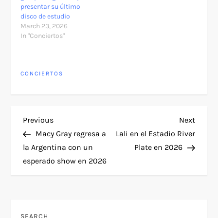
presentar su último
disco de estudio
March 23, 2026
In "Conciertos"
CONCIERTOS
P
Previous
Next
Previous
Next
Post
Post
Macy Gray regresa a
Lali en el Estadio River
o
la Argentina con un
Plate en 2026
esperado show en 2026
s
t
n
SEARCH