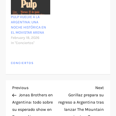
PULP VUELVE A LA
ARGENTINA: UNA
NOCHE HISTÓRICA EN
EL MOVISTAR ARENA
February 18, 2026
In "Conciertos"
CONCIERTOS
P
Previous
Next
Previous
Next
Post
Post
Jonas Brothers en
Gorillaz prepara su
o
Argentina: todo sobre
regreso a Argentina tras
su esperado show en
lanzar The Mountain
s