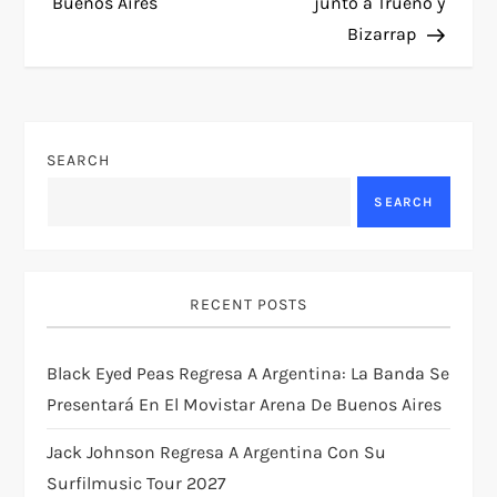
Buenos Aires
junto a Trueno y
t
Bizarrap
n
a
SEARCH
v
SEARCH
i
g
RECENT POSTS
a
Black Eyed Peas Regresa A Argentina: La Banda Se
t
Presentará En El Movistar Arena De Buenos Aires
i
Jack Johnson Regresa A Argentina Con Su
Surfilmusic Tour 2027