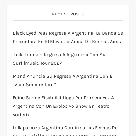
i
RECENT POSTS
g
Black Eyed Peas Regresa A Argentina: La Banda Se
a
Presentará En El Movistar Arena De Buenos Aires
t
Jack Johnson Regresa A Argentina Con Su
i
Surfilmusic Tour 2027
Maná Anuncia Su Regreso A Argentina Con El
o
“Vivir Sin Aire Tour”
n
Feine Sahne Fischfilet Llega Por Primera Vez A
Argentina Con Un Explosivo Show En Teatro
Vorterix
Lollapalooza Argentina Confirma Las Fechas De