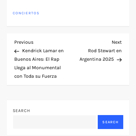
CONCIERTOS
P
Previous
Next
Previous
Next
Post
Post
Kendrick Lamar en
Rod Stewart en
o
Buenos Aires: El Rap
Argentina 2025
Llega al Monumental
s
con Toda su Fuerza
t
n
SEARCH
a
SEARCH
v