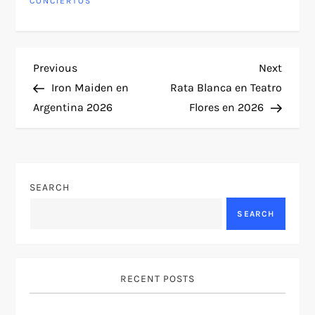
CONCIERTOS
P
Previous
Next
Previous
Next
Post
Post
Iron Maiden en
Rata Blanca en Teatro
o
Argentina 2026
Flores en 2026
s
t
SEARCH
n
SEARCH
a
v
RECENT POSTS
i