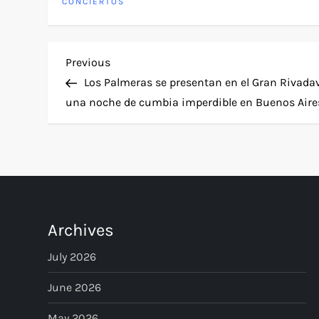
CONCIERTOS
P
Previous
Previous
Post
Los Palmeras se presentan en el Gran Rivadav
o
una noche de cumbia imperdible en Buenos Aire
s
t
n
Archives
a
July 2026
v
June 2026
i
May 2026