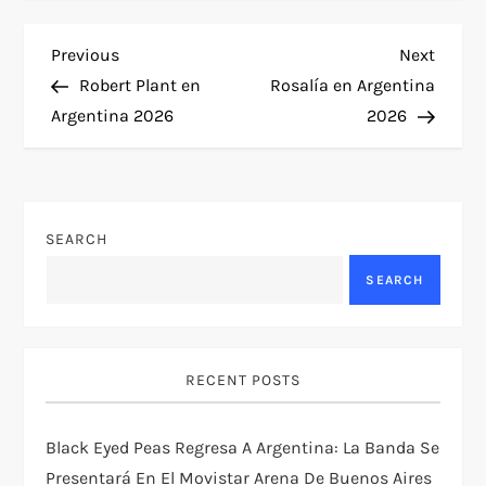
P
Previous
Next
Previous
Next
Post
Post
Robert Plant en
Rosalía en Argentina
o
Argentina 2026
2026
s
t
SEARCH
n
SEARCH
a
v
RECENT POSTS
i
Black Eyed Peas Regresa A Argentina: La Banda Se
g
Presentará En El Movistar Arena De Buenos Aires