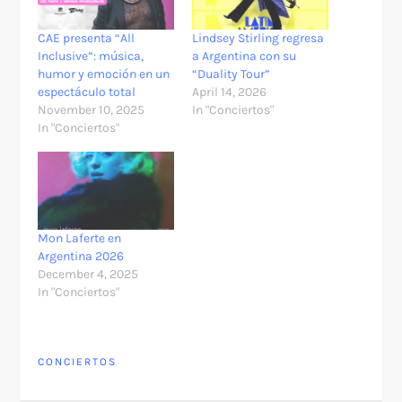
CAE presenta “All
Lindsey Stirling regresa
Inclusive”: música,
a Argentina con su
humor y emoción en un
“Duality Tour”
espectáculo total
April 14, 2026
November 10, 2025
In "Conciertos"
In "Conciertos"
Mon Laferte en
Argentina 2026
December 4, 2025
In "Conciertos"
CONCIERTOS