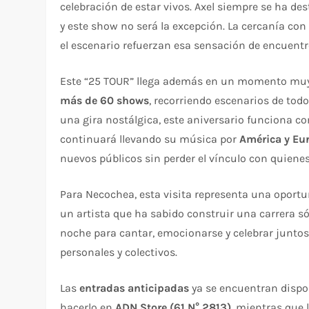
celebración de estar vivos. Axel siempre se ha de
y este show no será la excepción. La cercanía con 
el escenario refuerzan esa sensación de encuentr
Este “25 TOUR” llega además en un momento muy 
más de 60 shows
, recorriendo escenarios de todo
una gira nostálgica, este aniversario funciona 
continuará llevando su música por
América y Eu
nuevos públicos sin perder el vínculo con quien
Para Necochea, esta visita representa una oportu
un artista que ha sabido construir una carrera 
noche para cantar, emocionarse y celebrar jun
personales y colectivos.
Las
entradas anticipadas
ya se encuentran dispon
hacerlo en
ADN Store (61 N° 2813)
, mientras que 