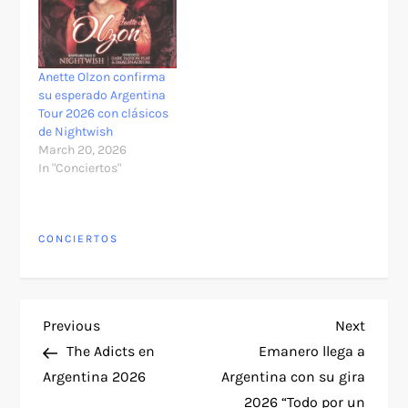
Anette Olzon confirma
su esperado Argentina
Tour 2026 con clásicos
de Nightwish
March 20, 2026
In "Conciertos"
CONCIERTOS
P
Previous
Next
Previous
Next
Post
Post
The Adicts en
Emanero llega a
o
Argentina 2026
Argentina con su gira
2026 “Todo por un