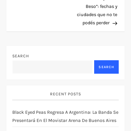
s
Beso”: fechas y
t
ciudades que no te
podés perder
n
a
v
SEARCH
SEARCH
i
g
RECENT POSTS
a
t
Black Eyed Peas Regresa A Argentina: La Banda Se
Presentará En El Movistar Arena De Buenos Aires
i